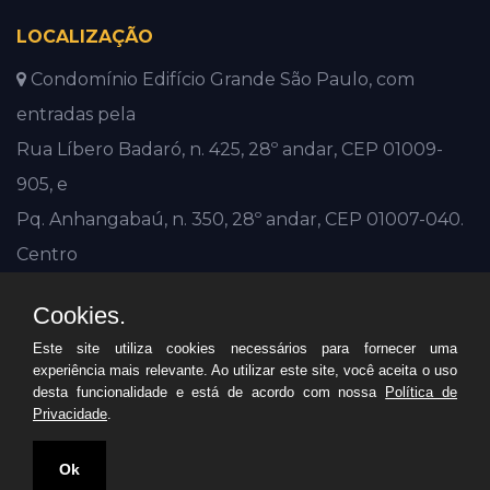
LOCALIZAÇÃO
Condomínio Edifício Grande São Paulo, com
entradas pela
Rua Líbero Badaró, n. 425, 28º andar, CEP 01009-
905, e
Pq. Anhangabaú, n. 350, 28º andar, CEP 01007-040.
Centro
São Paulo - SP
Cookies.
(11) 3248 1000
Este site utiliza cookies necessários para fornecer uma
Horário de atendimento: 2ª à 6ª feira, das 09h às 16h
experiência mais relevante. Ao utilizar este site, você aceita o uso
desta funcionalidade e está de acordo com nossa
Política de
Privacidade
.
© CDTSP
Ok